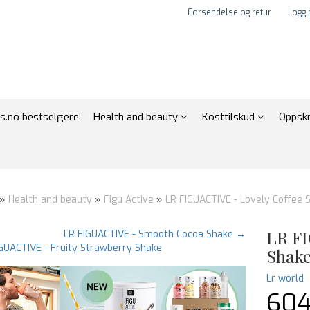
Forsendelse og retur
Logg 
s.no bestselgere
Health and beauty
Kosttilskud
Oppskr
»
Health and beauty
»
Figu Active
»
LR FIGUACTIVE - Lovely Coffee 
LR FI
LR FIGUACTIVE - Smooth Cocoa Shake →
GUACTIVE - Fruity Strawberry Shake
Shak
Lr world
604