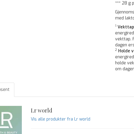
*** 28 g 
Gjennomsn
med lakto
1
Vekttap
energired
vekttap. 
dagen er
2
Holde v
energired
holde vek
om dagen
usent
Lr world
Vis alle produkter fra Lr world