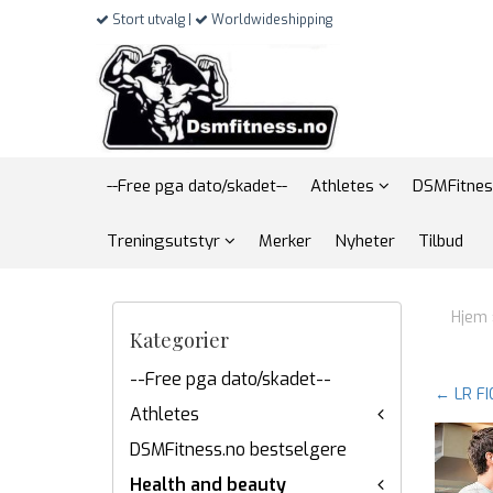
Stort utvalg |
Worldwideshipping
--Free pga dato/skadet--
Athletes
DSMFitnes
Treningsutstyr
Merker
Nyheter
Tilbud
Hjem
Kategorier
--Free pga dato/skadet--
← LR FI
Athletes
DSMFitness.no bestselgere
Health and beauty