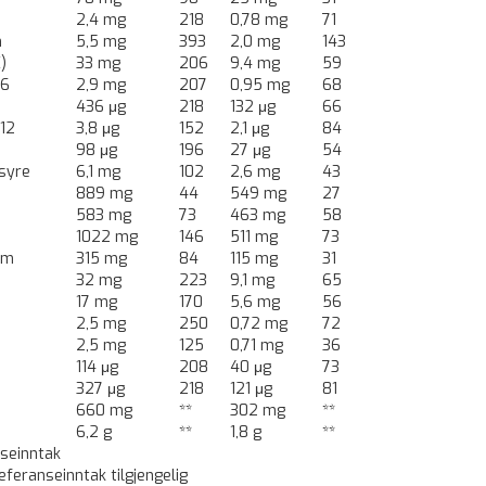
2,4 mg
218
0,78 mg
71
n
5,5 mg
393
2,0 mg
143
)
33 mg
206
9,4 mg
59
B6
2,9 mg
207
0,95 mg
68
436 μg
218
132 μg
66
B12
3,8 μg
152
2,1 μg
84
98 μg
196
27 μg
54
syre
6,1 mg
102
2,6 mg
43
889 mg
44
549 mg
27
583 mg
73
463 mg
58
1022 mg
146
511 mg
73
um
315 mg
84
115 mg
31
32 mg
223
9,1 mg
65
17 mg
170
5,6 mg
56
2,5 mg
250
0,72 mg
72
2,5 mg
125
0,71 mg
36
114 μg
208
40 μg
73
327 μg
218
121 μg
81
660 mg
**
302 mg
**
6,2 g
**
1,8 g
**
nseinntak
referanseinntak tilgjengelig