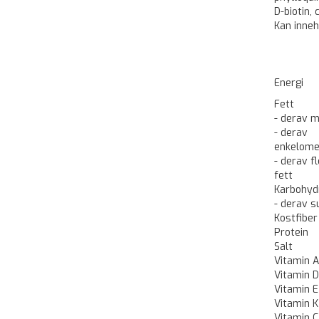
D-biotin,
Kan inne
Energi
Fett
- derav m
- derav
enkelome
- derav f
fett
Karbohyd
- derav s
Kostfiber
Protein
Salt
Vitamin A
Vitamin 
Vitamin E
Vitamin K
Vitamin C