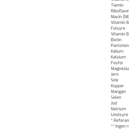
Tiamin
Riboflavi
Niacin (NE
Vitamin 
Folsyre
Vitamin 
Biotin
Pantoten
Kalium
Kalsium
Fosfor
Magnesi
Jern
Sink
Kopper
Mangan
Selen
Jod
Natrium
Linolsyre
* Refera
** Ingen 