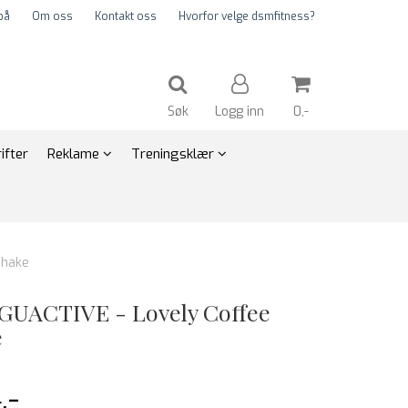
på
Om oss
Kontakt oss
Hvorfor velge dsmfitness?
Søk
Logg inn
0,-
ifter
Reklame
Treningsklær
Nullstill
Trykk ENTER for å søke
Shake
GUACTIVE - Lovely Coffee
e
,-