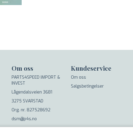
Om oss
Kundeservice
PARTS4SPEED IMPORT &
Om oss
INVEST
Salgsbetingelser
Lågendalsveien 3681
3275 SVARSTAD
Org. nr. 827528692
dsm@p4s.no