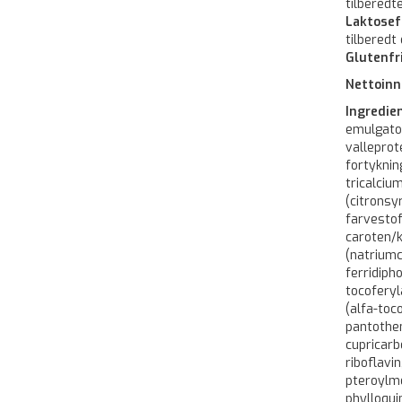
tilberedt
Laktosef
tilberedt
Glutenfri
Nettoinn
Ingredie
emulgato
valleprot
fortykni
tricalciu
(citronsy
farvestof
caroten/
(natriumc
ferridiph
tocoferyl
(alfa-toc
pantothe
cupricarb
riboflavi
pteroylmo
phylloqui