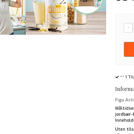
-
** 1 T
Inform
Figu Act
Måltidse
jordbær
Innehold
Uten tils