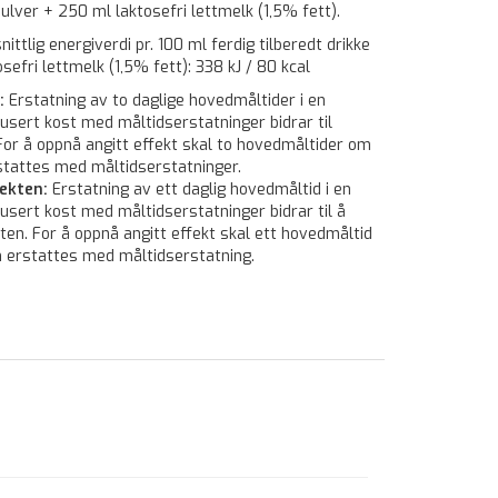
pulver + 250 ml laktosefri lettmelk (1,5% fett).
ittlig energiverdi pr. 100 ml ferdig tilberedt drikke
sefri lettmelk (1,5% fett): 338 kJ / 80 kcal
:
Erstatning av to daglige hovedmåltider i en
usert kost med måltidserstatninger bidrar til
For å oppnå angitt effekt skal to hovedmåltider om
stattes med måltidserstatninger.
ekten:
Erstatning av ett daglig hovedmåltid i en
usert kost med måltidserstatninger bidrar til å
ten. For å oppnå angitt effekt skal ett hovedmåltid
 erstattes med måltidserstatning.