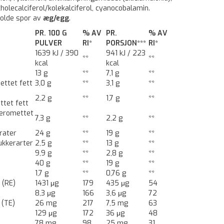
 cholecalciferol/kolekalciferol, cyanocobalamin.
holde spor av
æg/egg
.
PR. 100 G
% AV
PR.
% AV
PULVER
RI*
PORSJON***
RI*
1639 kJ / 390
941 kJ / 223
**
**
kcal
kcal
13 g
**
7,1 g
**
ettet fett
3,0 g
**
3,1 g
**
2,2 g
**
1,7 g
**
ttet fett
leromettet
7,3 g
**
2,2 g
**
rater
24 g
**
19 g
**
ukkerarter
2,5 g
**
13 g
**
9,9 g
**
2,8 g
**
40 g
**
19 g
**
1,7 g
**
0,76 g
**
 (RE)
1431 μg
179
435 μg
54
D
8,3 μg
166
3,6 μg
72
 (TE)
26 mg
217
7,5 mg
63
129 μg
172
36 μg
48
78 mg
98
25 mg
31