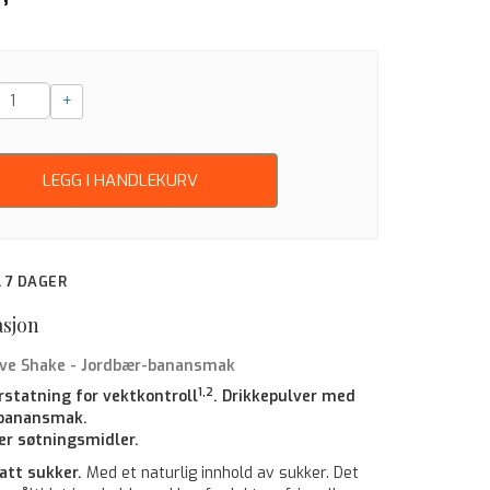
+
LEGG I HANDLEKURV
IL 7 DAGER
asjon
ive Shake - Jordbær-banansmak
1,2
rstatning for vektkontroll
. Drikkepulver med
-banansmak.
er søtningsmidler.
att sukker.
Med et naturlig innhold av sukker. Det