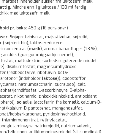
e måltidet inneholder sukker fra laktosefri melk.
attig.
Mindre enn 1 g laktose / 100 ml ferdig
 drikk med laktosefri melk.
.
hold pr. boks:
450 g (16 porsjoner)
nser:
Soja
proteinisolat, majsstivelse,
soja
klid,
r (
soja
lecithin), laktosereduceret
einkoncentrat (
mælk
), aroma, bananflager (1,3 %),
ngsmiddel (guargummi/guarkjernemel),
mfosfat, maltodextrin, surhedsregulerende middel
re), dikaliumfosfat, magnesiumhydroxid,
fer (rødbedefarve, riboflavin, beta-
karotener (indeholder
laktose
)), sødestoffer
yclamat, natriumsaccharin, sucralose), salt,
osphat/jerndifosfat, L-ascorbinsyre, D-alpha-
acetat, nikotinamid, zinkoxid/sinkoksid, antioxidant
opherol),
soja
olie, lactoferrin fra ko
mælk
, calcium-D-
nat/kalsium-D-pantotenat, manganosulfat,
onat/kobberkarbonat, pyridoxinhydrochlorid,
n, thiaminmononitrat, retinylacetat,
noglutaminsyre, natriumjodid, natriumselenit,
non/fyllokinon, antiklumpningsmiddel (siliciumdioxid),