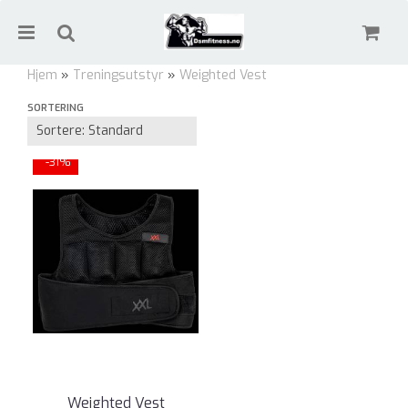
Hjem
»
Treningsutstyr
»
Weighted Vest
SORTERING
Weighted Vest
Nullstill
-31%
Trykk ENTER for å søke
Weighted Vest