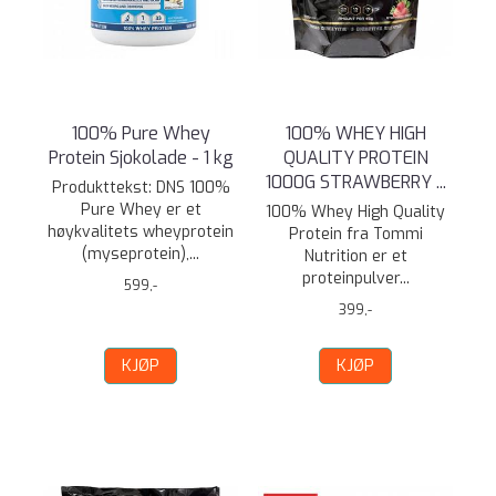
100% Pure Whey
100% WHEY HIGH
Protein Sjokolade - 1 kg
QUALITY PROTEIN
1000G STRAWBERRY ...
Produkttekst: DNS 100%
Pure Whey er et
100% Whey High Quality
høykvalitets wheyprotein
Protein fra Tommi
(myseprotein),...
Nutrition er et
proteinpulver...
599,-
399,-
KJØP
KJØP