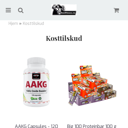
Hjem
»
Kosttilskud
Kosttilskud
Nullstill
Trykk ENTER for å søke
AAKG Capsules - 120
Big 100 Proteinbar 100 g