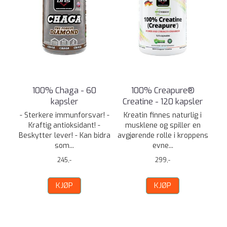
100% Chaga - 60
100% Creapure®
kapsler
Creatine - 120 kapsler
- Sterkere immunforsvar! -
Kreatin finnes naturlig i
Kraftig antioksidant! -
musklene og spiller en
Beskytter lever! - Kan bidra
avgjørende rolle i kroppens
som...
evne...
245,-
299,-
KJØP
KJØP