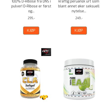
100% D-Ribose fra DNS i
kraftig peruansk urt som
pulver! D-Ribose er først
blant annet øker seksuell
og...
nytelse...
295,-
249,-
KJØP
KJØP