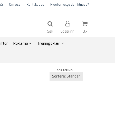
på
Om oss
Kontakt oss
Hvorfor velge dsmfitness?
Søk
Logg inn
0,-
ifter
Reklame
Treningsklær
Nullstill
SORTERING
Trykk ENTER for å søke