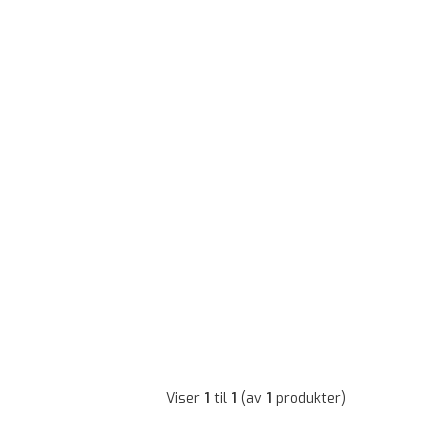
Viser
1
til
1
(av
1
produkter)