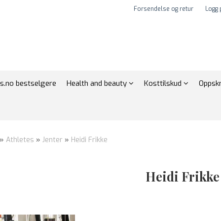
Forsendelse og retur
Logg 
s.no bestselgere
Health and beauty
Kosttilskud
Oppskr
»
Athletes
»
Jenter
»
Heidi Frikke
Heidi Frikke