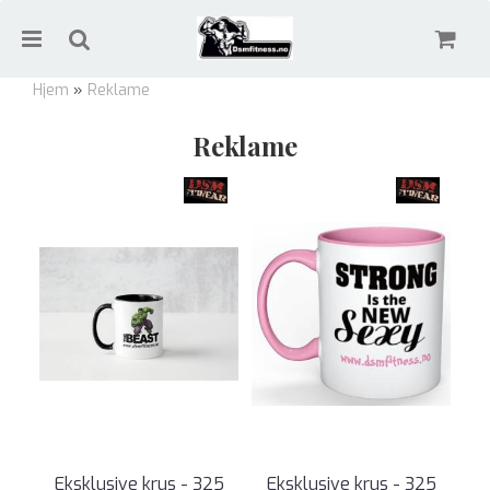
Hjem
»
Reklame
Reklame
Nullstill
Trykk ENTER for å søke
Eksklusive krus - 325
Eksklusive krus - 325