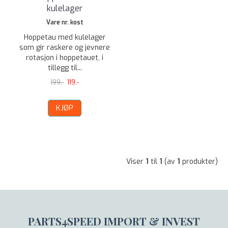
kulelager
Vare nr. kost
Hoppetau med kulelager
som gir raskere og jevnere
rotasjon i hoppetauet, i
tillegg til...
199,-
119,-
KJØP
Viser
1
til
1
(av
1
produkter)
PARTS4SPEED IMPORT & INVEST