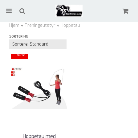
Hjem
»
Treningsutstyr
»
Hoppetau
SORTERING
Hoppetau
Nullstill
-40%
Trykk ENTER for å søke
Hoppetau med