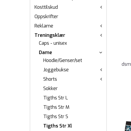
Kosttilskud
Oppskrifter
Reklame
Treningsklær
Caps - unisex
Dame
Hoodie/Genser/set
dsm
Joggebukse
Shorts
Sokker
Tigths Str L
Tigths Str M
Tigths Str S
Tigths Str Xl