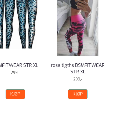
MFITWEAR STR XL
rosa tigths DSMFITWEAR
STR XL
299,-
299,-
KJØP
KJØP