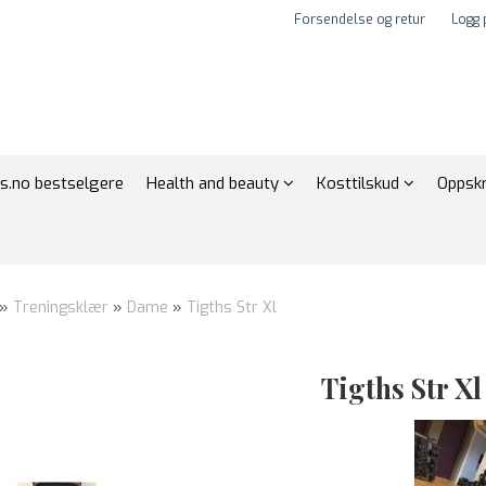
Forsendelse og retur
Logg 
s.no bestselgere
Health and beauty
Kosttilskud
Oppskr
»
Treningsklær
»
Dame
»
Tigths Str Xl
Tigths Str Xl