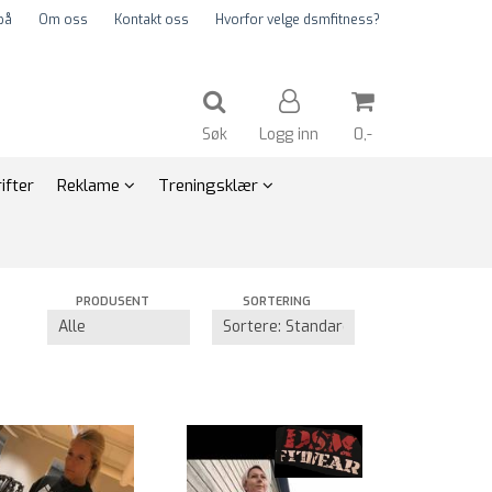
på
Om oss
Kontakt oss
Hvorfor velge dsmfitness?
Søk
Logg inn
0,-
ifter
Reklame
Treningsklær
Nullstill
PRODUSENT
SORTERING
Trykk ENTER for å søke