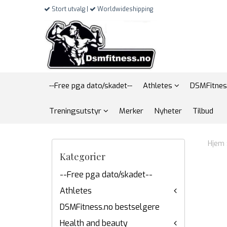
Stort utvalg |
Worldwideshipping
--Free pga dato/skadet--
Athletes
DSMFitnes
Treningsutstyr
Merker
Nyheter
Tilbud
Hjem
Kategorier
--Free pga dato/skadet--
Athletes
DSMFitness.no bestselgere
Health and beauty