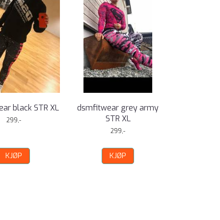
ear black STR XL
dsmfitwear grey army
STR XL
299,-
299,-
KJØP
KJØP