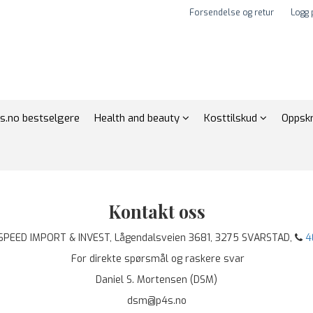
Forsendelse og retur
Logg 
s.no bestselgere
Health and beauty
Kosttilskud
Oppskr
Kontakt oss
PEED IMPORT & INVEST, Lågendalsveien 3681, 3275 SVARSTAD,
4
For direkte spørsmål og raskere svar
Daniel S. Mortensen (DSM)
dsm@p4s.no