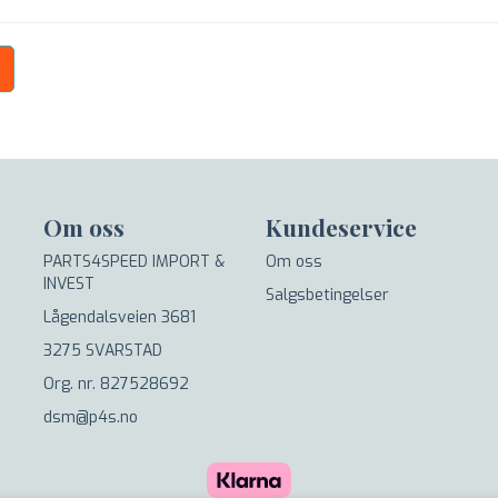
Om oss
Kundeservice
PARTS4SPEED IMPORT &
Om oss
INVEST
Salgsbetingelser
Lågendalsveien 3681
3275 SVARSTAD
Org. nr. 827528692
dsm@p4s.no