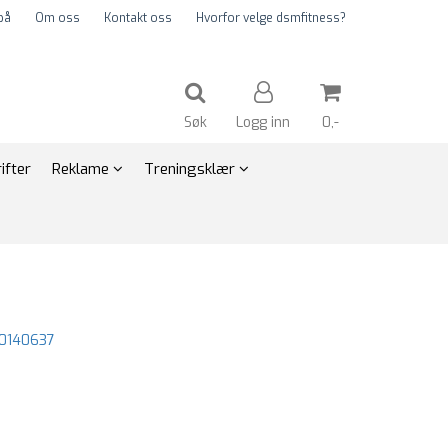
på
Om oss
Kontakt oss
Hvorfor velge dsmfitness?
Søk
Logg inn
0,-
ifter
Reklame
Treningsklær
Nullstill
Trykk ENTER for å søke
0140637