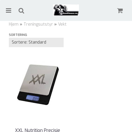
Hjem
»
Treningsutstyr
»
Vekt
SORTERING
Vekt
Nullstill
Trykk ENTER for å søke
XXL Nutrition Precisie