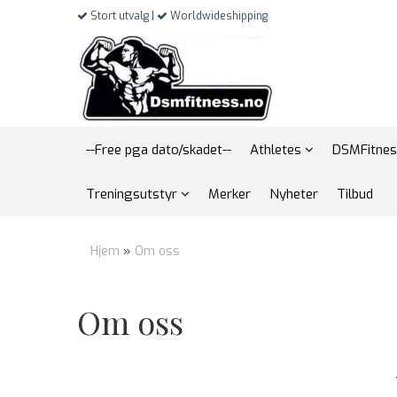
Stort utvalg |
Worldwideshipping
--Free pga dato/skadet--
Athletes
DSMFitnes
Treningsutstyr
Merker
Nyheter
Tilbud
Hjem
»
Om oss
Om oss