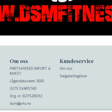
Om oss
Kundeservice
PARTS4SPEED IMPORT &
Om oss
INVEST
Salgsbetingelser
Lågendalsveien 3681
3275 SVARSTAD
Org. nr. 827528692
dsm@p4s.no