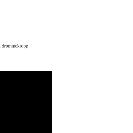
o
din drømmekropp