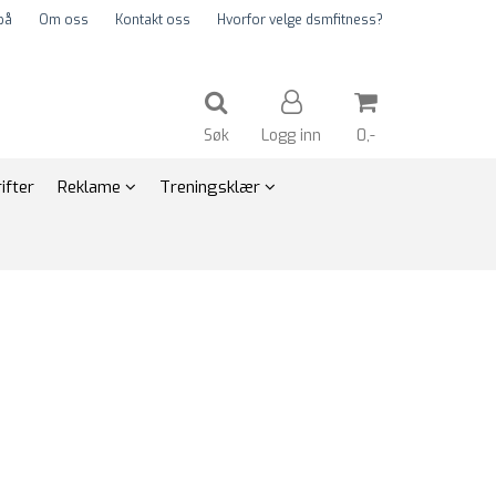
på
Om oss
Kontakt oss
Hvorfor velge dsmfitness?
Søk
Logg inn
0,-
ifter
Reklame
Treningsklær
Nullstill
Trykk ENTER for å søke