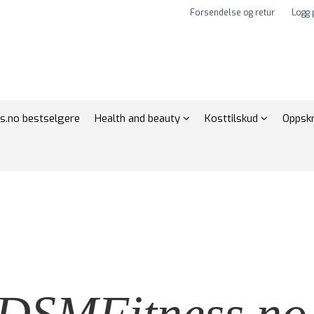
Forsendelse og retur
Logg 
s.no bestselgere
Health and beauty
Kosttilskud
Oppskr