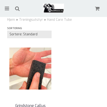
Hjem
»
Treningsutstyr
»
Hand Care Tube
SORTERING
Hand Care Tube
Nullstill
Trykk ENTER for å søke
Grindstone Callus