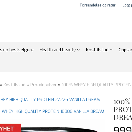
Forsendelse og retur
Logg 
s.no bestselgere
Health and beauty
Kosttilskud
Oppskr
»
Kosttilskud
»
Proteinpulver
»
100% WHEY HIGH QUALITY PROTEI
100%
HEY HIGH QUALITY PROTEIN 2722G VANILLA DREAM
PROT
 WHEY HIGH QUALITY PROTEIN 1000G VANILLA DREAM
DRE
999