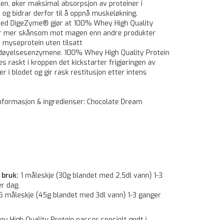
en, øker maksimal absorpsjon av proteiner i
og bidrar derfor til å oppnå muskeløkning.
med DigeZyme® gjør at 100% Whey High Quality
er mer skånsom mot magen enn andre produkter
 myseprotein uten tilsatt
rdøyelsesenzymene. 100% Whey High Quality Protein
s raskt i kroppen det kickstarter frigjøringen av
r i blodet og gir rask restitusjon etter intens
nformasjon & ingredienser: Chocolate Dream
 bruk:
1 måleskje (30g blandet med 2,5dl vann) 1-3
r dag.
,5 måleskje (45g blandet med 3dl vann) 1-3 ganger
 High Quality Protein passer spesielt godt i