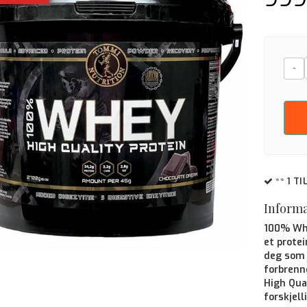
-
** 1 T
Inform
100% Whe
et prote
deg som 
forbrenn
High Qua
forskjel