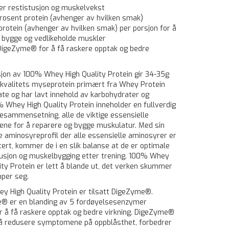
er restistusjon og muskelvekst
rosent protein (avhenger av hvilken smak)
protein (avhenger av hvilken smak) per porsjon for å
 å bygge og vedlikeholde muskler
 DigeZyme® for å få raskere opptak og bedre
jon av 100% Whey High Quality Protein gir 34-35g
kvalitets myseprotein primært fra Whey Protein
te og har lavt innehold av karbohydrater og
% Whey High Quality Protein inneholder en fullverdig
sammensetning, alle de viktige essensielle
ene for å reparere og bygge muskulatur. Med sin
 aminosyreprofil der alle essensielle aminosyrer er
ert, kommer de i en slik balanse at de er optimale
tusjon og muskelbygging etter trening. 100% Whey
ity Protein er lett å blande ut, det verken skummer
mper seg.
 High Quality Protein er tilsatt DigeZyme®.
® er en blanding av 5 fordøyelsesenzymer
for å få raskere opptak og bedre virkning. DigeZyme®
l å redusere symptomene på oppblåsthet, forbedrer