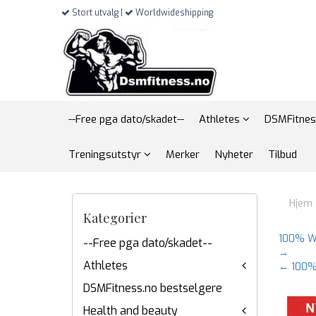
Stort utvalg |
Worldwideshipping
--Free pga dato/skadet--
Athletes
DSMFitnes
Treningsutstyr
Merker
Nyheter
Tilbud
Hjem
Kategorier
100% W
--Free pga dato/skadet--
→
Athletes
← 100%
DSMFitness.no bestselgere
Health and beauty