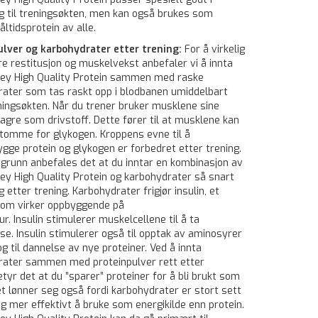
ng til treningsøkten, men kan også brukes som
tidsprotein av alle.
ulver og karbohydrater etter trening:
For å virkelig
 restitusjon og muskelvekst anbefaler vi å innta
y High Quality Protein sammen med raske
rater som tas raskt opp i blodbanen umiddelbart
ningsøkten. Når du trener bruker musklene sine
agre som drivstoff. Dette fører til at musklene kan
s tomme for glykogen. Kroppens evne til å
gge protein og glykogen er forbedret etter trening.
grunn anbefales det at du inntar en kombinasjon av
y High Quality Protein og karbohydrater så snart
 etter trening. Karbohydrater frigjør insulin, et
om virker oppbyggende på
r. Insulin stimulerer muskelcellene til å ta
se. Insulin stimulerer også til opptak av aminosyrer
 og til dannelse av nye proteiner. Ved å innta
rater sammen med proteinpulver rett etter
etyr det at du ”sparer” proteiner for å bli brukt som
et lønner seg også fordi karbohydrater er stort sett
 og mer effektivt å bruke som energikilde enn protein.