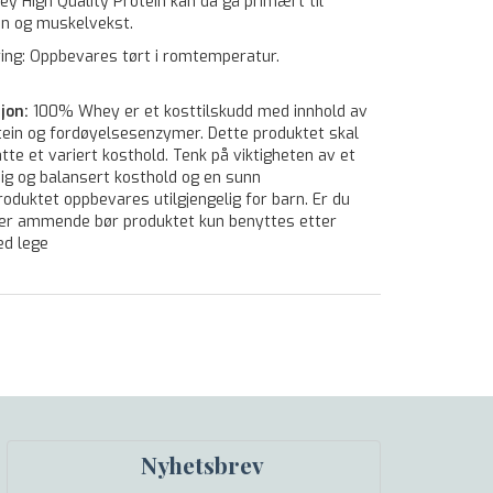
 High Quality Protein kan da gå primært til
on og muskelvekst.
ing: Oppbevares tørt i romtemperatur.
jon:
100% Whey er et kosttilskudd med innhold av
ein og fordøyelsesenzymer. Dette produktet skal
atte et variert kosthold. Tenk på viktigheten av et
ig og balansert kosthold og en sunn
 Produktet oppbevares utilgjengelig for barn. Er du
ler ammende bør produktet kun benyttes etter
ed lege
Nyhetsbrev