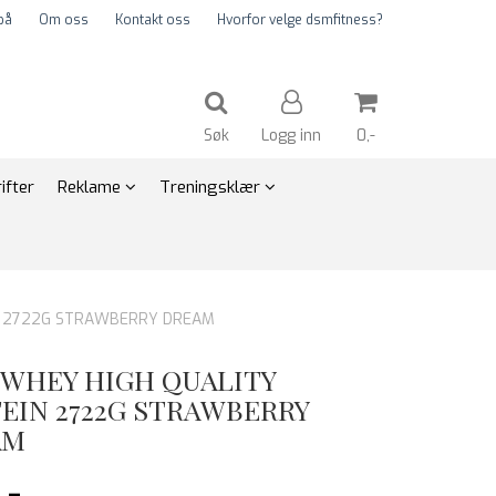
på
Om oss
Kontakt oss
Hvorfor velge dsmfitness?
Søk
Logg inn
0,-
ifter
Reklame
Treningsklær
Nullstill
Trykk ENTER for å søke
N 2722G STRAWBERRY DREAM
 WHEY HIGH QUALITY
EIN 2722G STRAWBERRY
AM
,-