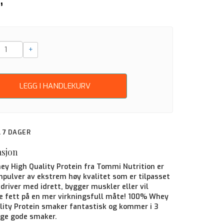
+
LEGG I HANDLEKURV
IL 7 DAGER
asjon
y High Quality Protein fra Tommi Nutrition er
inpulver av
ekstrem
høy kvalitet som er tilpasset
driver med idrett, bygger muskler eller vil
e fett på en mer virkningsfull måte! 100% Whey
lity Protein smaker fantastisk og kommer i 3
lige gode smaker.