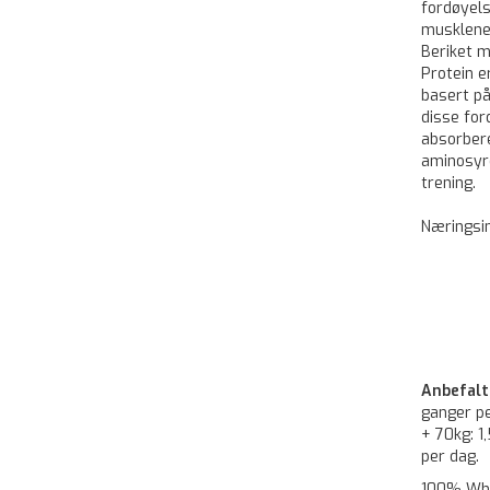
fordøyels
musklene 
Beriket 
Protein 
basert på
disse fo
absorbere
aminosyre
trening.
Næringsi
Anbefalt
ganger pe
+ 70kg: 1
per dag.
100% Whey