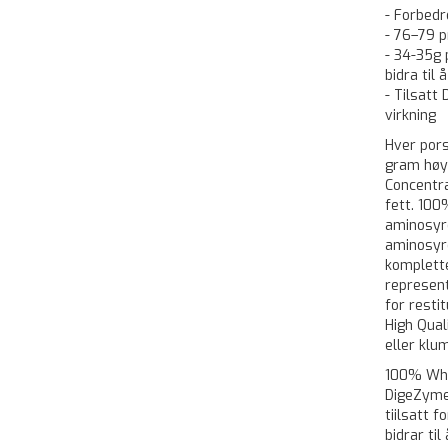
- Forbedr
- 76–79 p
- 34-35g 
bidra til
- Tilsatt
virkning
Hver pors
gram høy
Concentra
fett. 100
aminosyre
aminosyr
komplette
represent
for resti
High Qual
eller klu
100% Whey
DigeZyme
tiilsatt 
bidrar ti