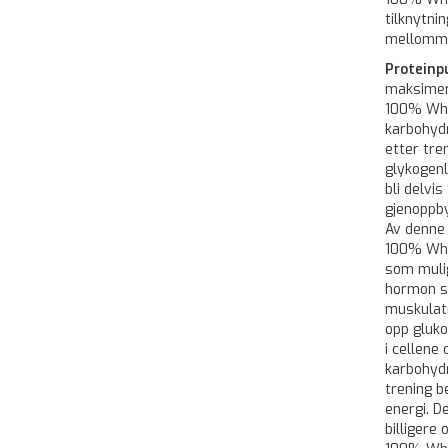
tilknytni
mellommål
Proteinp
maksimere
100% Whe
karbohyd
etter tre
glykogenl
bli delvi
gjenoppby
Av denne 
100% Whe
som mulig
hormon s
muskulatu
opp gluko
i cellene
karbohyd
trening b
energi. D
billigere