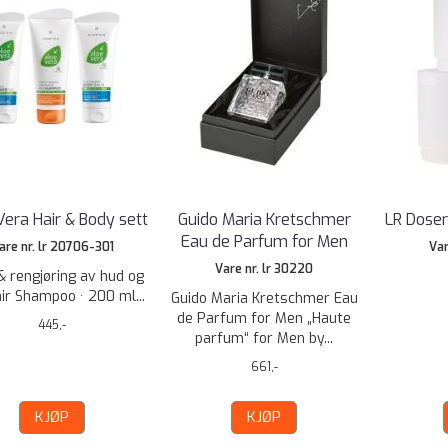
Vera Hair & Body sett
Guido Maria Kretschmer
LR Dose
Eau de Parfum for Men
are nr. lr 20706-301
Var
Vare nr. lr 30220
 & rengjøring av hud og
ir Shampoo · 200 ml...
Guido Maria Kretschmer Eau
de Parfum for Men „Haute
445,-
parfum“ for Men by...
661,-
KJØP
KJØP