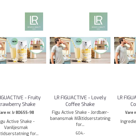
FIGUACTIVE - Fruity
LR FIGUACTIVE - Lovely
LR FIGU
trawberry Shake
Coffee Shake
Co
Figu Active Shake - Jordbær-
are nr. lr 80655-98
Vare 
banansmak Måltidserstatning
igu Active Shake -
Ingred
for...
Vaniljesmak
tidserstatning for...
604,-