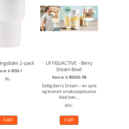
ringsboks 2-pack
LR FIGUACTIVE - Berry
Dream Bowl
e nr. lr 8130-1
Vare nr. lr 80655-98
86,-
Deilig Berry Dream – en sprø
og kremet smaksopplevelse
Med bær,...
804,-
KJØP
KJØP