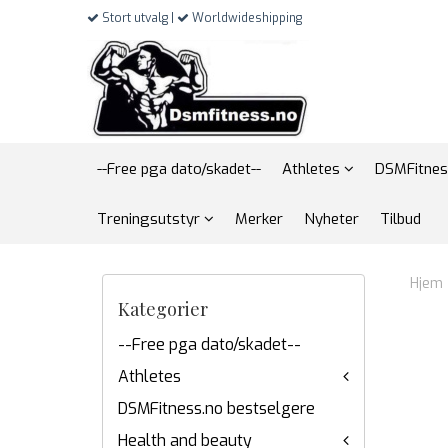
Stort utvalg |
Worldwideshipping
--Free pga dato/skadet--
Athletes
DSMFitnes
Treningsutstyr
Merker
Nyheter
Tilbud
Hjem
Kategorier
--Free pga dato/skadet--
Athletes
DSMFitness.no bestselgere
Health and beauty