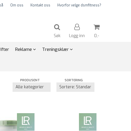
på
Om oss
Kontakt oss
Hvorfor velge dsmfitness?
Søk
Logg inn
0,-
ifter
Reklame
Treningsklær
Nullstill
PRODUSENT
SORTERING
Trykk ENTER for å søke