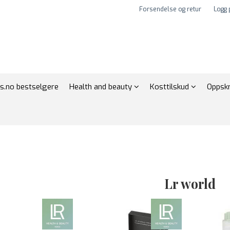
Forsendelse og retur
Logg 
s.no bestselgere
Health and beauty
Kosttilskud
Oppskr
Lr world