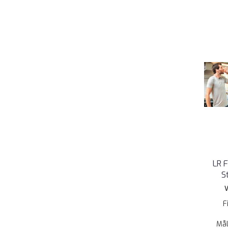
LR 
S
V
F
Mål