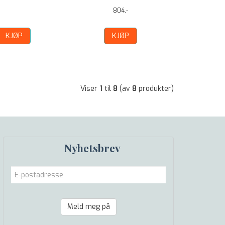
804,-
KJØP
KJØP
Viser
1
til
8
(av
8
produkter)
Nyhetsbrev
Meld meg på