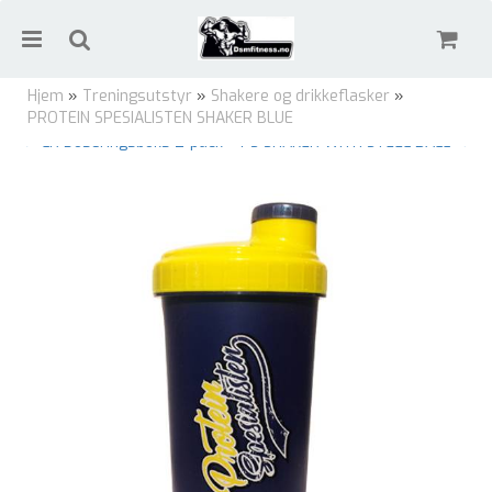
Hjem
»
Treningsutstyr
»
Shakere og drikkeflasker
»
PROTEIN SPESIALISTEN SHAKER BLUE
← LR Doseringsboks 2-pack
PS SHAKER WITH STEEL BALL →
Nullstill
Trykk ENTER for å søke