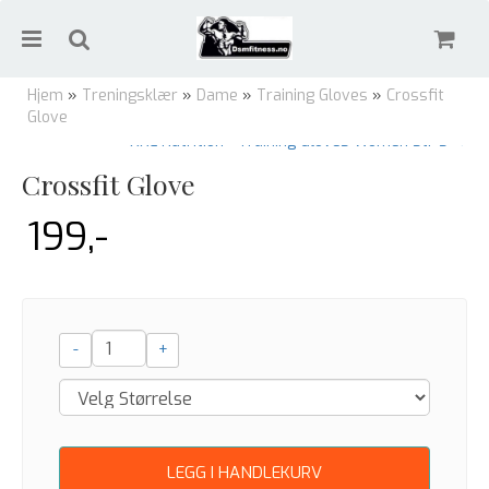
Hjem
»
Treningsklær
»
Dame
»
Training Gloves
»
Crossfit
Glove
XXL Nutrition - Training Gloves Women str s →
Crossfit Glove
Nullstill
199,-
Trykk ENTER for å søke
-
+
LEGG I HANDLEKURV