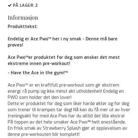
PÅ LAGER
: 2
Informasjon
Produkttekst:
Endelig er Ace Pwo™ her i ny smak - Denne må bare
prøves!
Ace Pwo™
er produktet for deg som ønsker det mest
ekstreme innen pre-workout!
- Have the Ace in the gym!™
Ace Pwo™ er en kraftfull pre-workout som gir ekstrem
energi, rå pump og ikke minst økt utholdenhet! Endelig en
PWO som holder det den lover!
Dette er produktet for deg som liker harde økter og for deg
som trener til krampen tar deg! Nå kan du få mer ut av hver
treningsøkt for med Ace Pwo har du alltid det lille ekstra!
På toppen av det hele smaker Ace Pwo
™
helt enestående.
En frisk smak av Strawberry Splash gjør at opplevelsen av
denne pre-workouten blir komplett!