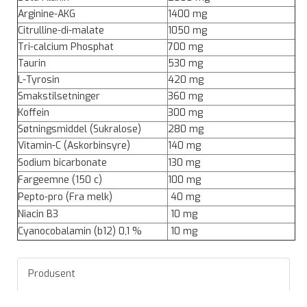
Arginine-AKG
1400 mg
Citrulline-di-malate
1050 mg
Tri-calcium Phosphat
700 mg
Taurin
530 mg
L-Tyrosin
420 mg
Smakstilsetninger
360 mg
Koffein
300 mg
Søtningsmiddel (Sukralose)
280 mg
Vitamin-C (Askorbinsyre)
140 mg
Sodium bicarbonate
130 mg
Fargeemne (150 c)
100 mg
Pepto-pro (Fra melk)
40 mg
Niacin B3
10 mg
Cyanocobalamin (b12) 0,1 %
10 mg
Produsent