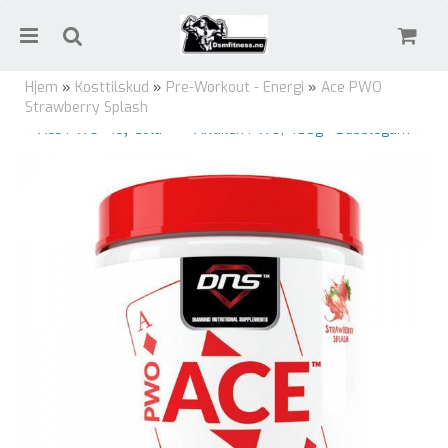
Hjem
»
Kosttilskud
»
Pre-Workout - Energi
»
Ace PWO
Strawberry Splash
← Ace PWO - Icy Cola
Awaken PWO, 400g - Bubblegum →
Nullstill
Trykk ENTER for å søke