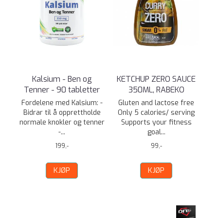
Kalsium - Ben og
KETCHUP ZERO SAUCE
Tenner - 90 tabletter
350ML, RABEKO
Fordelene med Kalsium: -
Gluten and lactose free
Bidrar til å opprettholde
Only 5 calories/ serving
normale knokler og tenner
Supports your fitness
-...
goal...
199,-
99,-
KJØP
KJØP