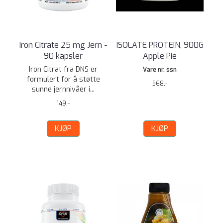
Iron Citrate 25 mg Jern -
ISOLATE PROTEIN, 900G
90 kapsler
Apple Pie
Iron Citrat fra DNS er
Vare nr. ssn
formulert for å støtte
568,-
sunne jernnivåer i...
149,-
KJØP
KJØP