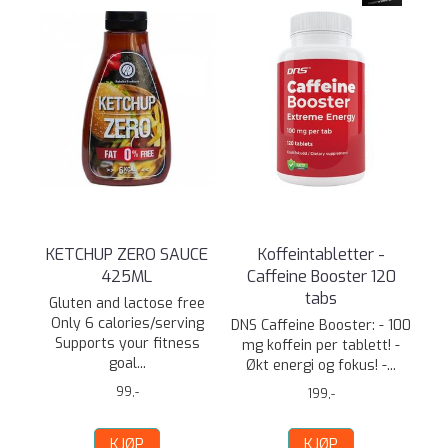
KETCHUP ZERO SAUCE
Koffeintabletter -
425ML
Caffeine Booster 120
tabs
Gluten and lactose free
Only 6 calories/serving
DNS Caffeine Booster: - 100
Supports your fitness
mg koffein per tablett! -
goal...
Økt energi og fokus! -...
99,-
199,-
KJØP
KJØP