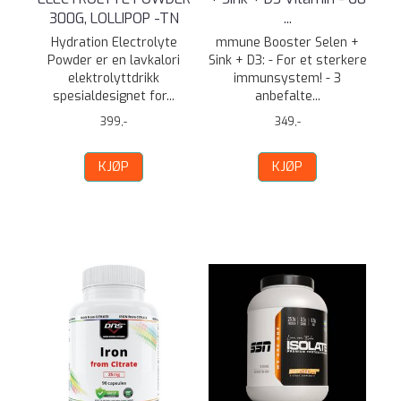
300G, LOLLIPOP -TN
...
Hydration Electrolyte
mmune Booster Selen +
Powder er en lavkalori
Sink + D3: - For et sterkere
elektrolyttdrikk
immunsystem! - 3
spesialdesignet for...
anbefalte...
399,-
349,-
KJØP
KJØP