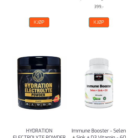
399,-
KJØP
KJØP
HYDRATION
Immune Booster - Selen
ELECTROLYTE POWDER
+ Sink + D3 Vitamin - 60