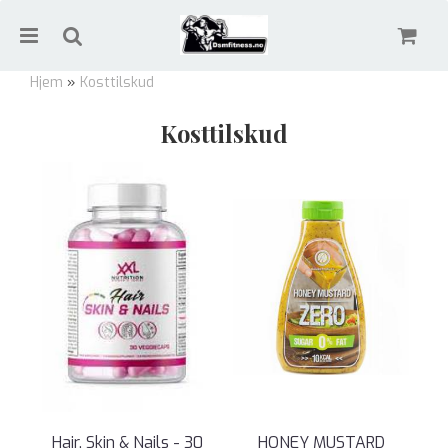
Hjem
»
Kosttilskud
Kosttilskud
Nullstill
Trykk ENTER for å søke
Hair, Skin & Nails - 30
HONEY MUSTARD