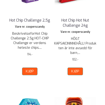
Hot Chip Challenge 2,5g
Hot Chip Hot Nut
Challenge 24g
Vare nr. cooperscandy
Vare nr. cooperscandy
BeskrivelseforHot Chip
Challenge 2,5g HOT-CHIP
HÖGT
Challenge er verdens
KAPSAICININNEHÅLL! Produk
heteste chips....
ten är inte avsedd för
barn,...
114,-
102,-
KJØP
KJØP