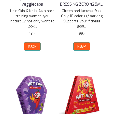
veggiecaps
DRESSING ZERO 425ML,
Hair, Skin & Nails As a hard
Gluten and lactose free
training woman, you
Only 10 calories/ serving
naturally not only want to
Supports your fitness
look...
goal...
161,-
99,-
KJØP
KJØP