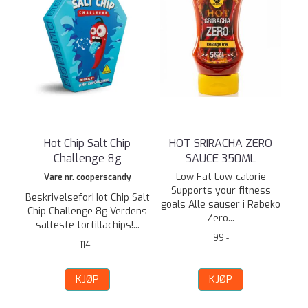
Hot Chip Salt Chip
HOT SRIRACHA ZERO
Challenge 8g
SAUCE 350ML
Low Fat Low-calorie
Vare nr. cooperscandy
Supports your fitness
BeskrivelseforHot Chip Salt
goals Alle sauser i Rabeko
Chip Challenge 8g Verdens
Zero...
salteste tortillachips!...
99,-
114,-
KJØP
KJØP